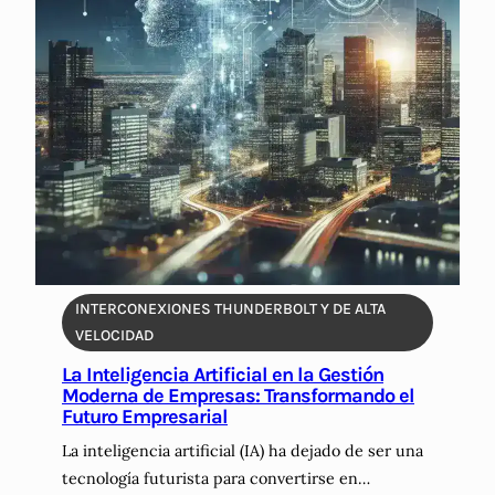
e
r
r
e
e
e
l
s
f
a
H
i
n
e
c
c
r
i
e
r
e
r
a
n
s
m
t
:
i
e
G
e
m
u
n
e
INTERCONEXIONES THUNDERBOLT Y DE ALTA
í
t
n
VELOCIDAD
a
a
t
La Inteligencia Artificial en la Gestión
C
s
e
Moderna de Empresas: Transformando el
o
D
t
Futuro Empresarial
m
i
u
La inteligencia artificial (IA) ha dejado de ser una
p
g
s
tecnología futurista para convertirse en…
l
i
a