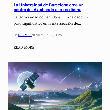
La Universidad de Barcelona crea un
centro de IA aplicada a la medicina
La Universidad de Barcelona (UB) ha dado un
paso significativo en la intersección de…
BY
HERMES
NOVIEMBRE 13, 2025
:
READ MORE
L
a
U
n
i
v
e
r
s
i