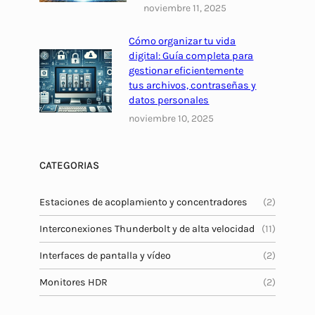
m
noviembre 11, 2025
5
p
:
l
Cómo organizar tu vida
p
digital: Guía completa para
e
e
gestionar eficientemente
t
r
tus archivos, contraseñas y
a
f
datos personales
2
i
noviembre 10, 2025
0
l
2
e
4
CATEGORIAS
s
c
a
Estaciones de acoplamiento y concentradores
(2)
l
Interconexiones Thunderbolt y de alta velocidad
(11)
i
b
Interfaces de pantalla y vídeo
(2)
r
Monitores HDR
(2)
a
d