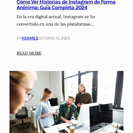
Cómo Ver Historias de Instagram de Forma
a
:
Anónima: Guía Completa 2024
r
T
En la era digital actual, Instagram se ha
c
r
a
convertido en una de las plataformas…
a
m
n
p
BY
HERMES
OCTUBRE 15, 2025
s
a
f
ñ
o
:
READ MORE
a
r
C
s
m
ó
p
a
m
u
n
o
b
d
V
l
o
e
i
e
r
c
l
H
i
F
i
t
u
s
a
t
t