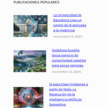
a
F
PUBLICACIONES POPULARES
d
r
o
e
a
r
m
La Universidad de
m
m
Barcelona crea un
o
a
a
centro de IA aplicada
n
x
A
a la medicina
i
i
n
noviembre 13, 2025
t
m
ó
o
i
n
r
Vodafone España
z
i
lanza servicio de
i
a
m
conectividad satelital
z
r
a
para zonas remotas
a
e
:
noviembre 12, 2025
c
l
G
i
R
u
IA para Crear Imágenes a
ó
O
í
partir de Texto: La
n
I
a
Revolución de la
2
C
Inteligencia Artificial
0
Generativa
o
2