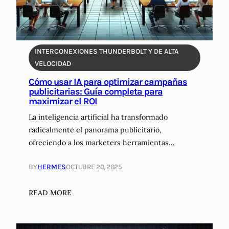
r
s
y
t
:
d
i
G
a
f
u
t
INTERCONEXIONES THUNDERBOLT Y DE ALTA
i
í
o
VELOCIDAD
c
a
s
Cómo usar IA para optimizar campañas
i
C
p
publicitarias: Guía completa para
a
o
e
maximizar el ROI
l
m
r
La inteligencia artificial ha transformado
e
p
s
radicalmente el panorama publicitario,
n
l
o
ofreciendo a los marketers herramientas…
l
e
n
a
t
a
BY
HERMES
OCTUBRE 20, 2025
G
a
l
e
2
e
:
READ MORE
s
0
s
C
t
2
ó
i
4