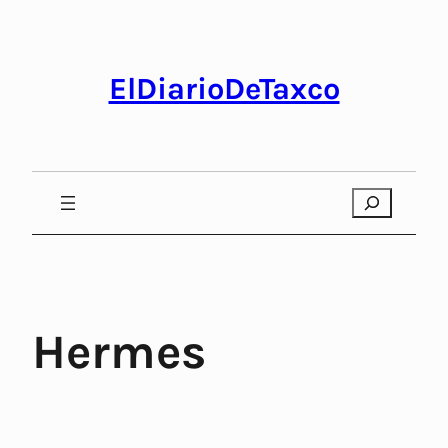
Saltar
al
contenido
ElDiarioDeTaxco
Search
Hermes