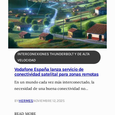
d
a
d
d
e
B
a
r
c
INTERCONEXIONES THUNDERBOLT Y DE ALTA
e
VELOCIDAD
l
Vodafone España lanza servicio de
o
conectividad satelital para zonas remotas
n
En un mundo cada vez más interconectado, la
a
c
necesidad de una buena conectividad no…
r
e
BY
HERMES
NOVIEMBRE 12, 2025
a
u
:
READ MORE