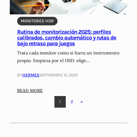
r
u
o
i
r
r
a
o
i
MONITORES HDR
s
E
a
Rutina de monitorización 2025: perfiles
:
m
s
calibrados, cambio automático y rutas de
G
p
d
bajo retraso para juegos
u
r
e
Trata cada monitor como si fuera un instrumento
í
e
I
propio. Empieza por el OSD: elige…
a
s
n
c
a
s
BY
HERMES
SEPTIEMBRE 12, 2025
o
r
t
m
i
a
:
READ MORE
p
a
g
R
l
l
r
1
2
»
u
e
a
t
t
m
i
a
d
n
p
e
a